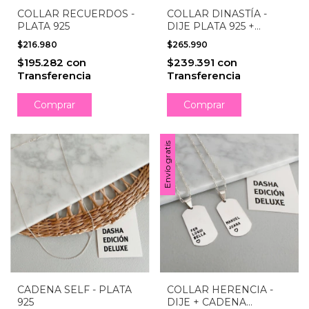
COLLAR RECUERDOS -
COLLAR DINASTÍA -
PLATA 925
DIJE PLATA 925 +
CADENA ACERO
$216.980
$265.990
QUIRÚRGICO
$195.282
con
$239.391
con
Transferencia
Transferencia
Comprar
Comprar
Envío gratis
CADENA SELF - PLATA
COLLAR HERENCIA -
925
DIJE + CADENA