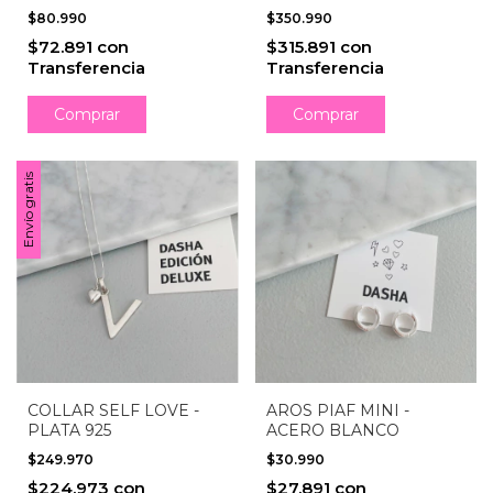
ESLABÓN - PLATA 925
$80.990
$350.990
$72.891
con
$315.891
con
Transferencia
Transferencia
Comprar
Comprar
Envío gratis
COLLAR SELF LOVE -
AROS PIAF MINI -
PLATA 925
ACERO BLANCO
$249.970
$30.990
$224.973
con
$27.891
con