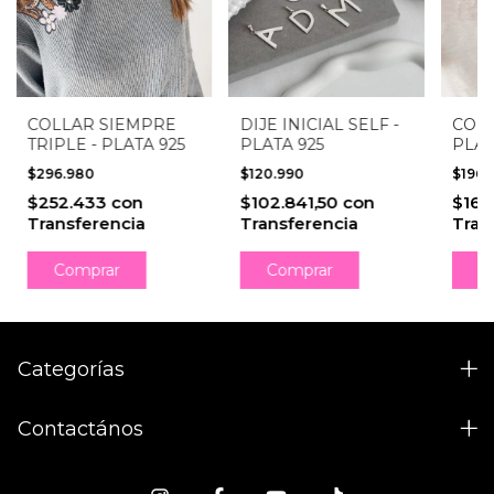
COLLAR SIEMPRE
DIJE INICIAL SELF -
COLL
TRIPLE - PLATA 925
PLATA 925
PLAT
$296.980
$120.990
$196.
$252.433
con
$102.841,50
con
$167
Transferencia
Transferencia
Tran
Comprar
Comprar
C
Categorías
Contactános