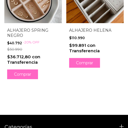
ALHAJERO SPRING
ALHAJERO HELENA
NEGRO
$110.990
-
20
%
OFF
$40.792
$99.891
con
$50.990
Transferencia
$36.712,80
con
Transferencia
Categorías