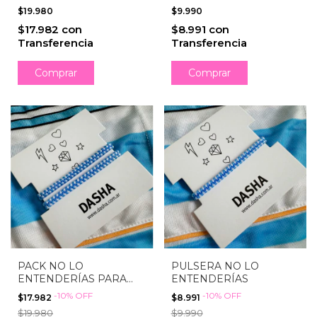
$19.980
$9.990
$17.982
con
$8.991
con
Transferencia
Transferencia
PACK NO LO
PULSERA NO LO
ENTENDERÍAS PARA
ENTENDERÍAS
COMPARTIR
-
10
%
OFF
-
10
%
OFF
$17.982
$8.991
$19.980
$9.990