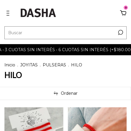
0
CUOTAS SIN INTERÉS • 6 CUOTAS SIN INTERÉS (+$180.000) •
Inicio
.
JOYITAS
.
PULSERAS
.
HILO
HILO
Ordenar