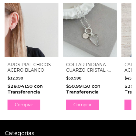
AROS PIAF CHICOS -
COLLAR INDIANA
CADE
ACERO BLANCO
CUARZO CRISTAL -
ACE
ACERO BLANCO
$32.990
$59.990
$45.
$28.041,50
con
$50.991,50
con
$39.
Transferencia
Transferencia
Tran
Comprar
C
Categorías