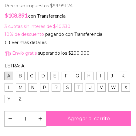
Precio sin impuestos
$99.991,74
$108.891
con
Transferencia
3
cuotas sin interés de
$40.330
10% de descuento
pagando con Transferencia
Ver más detalles
Envío gratis
superando los
$200.000
LETRA:
A
A
B
C
D
E
F
G
H
I
J
K
L
M
N
P
R
S
T
U
V
W
X
Y
Z