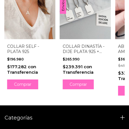
Envío gratis
COLLAR SELF -
COLLAR DINASTÍA -
ABR
PLATA 925
DIJE PLATA 925 +
AMA
CADENA ACERO
PLAT
$196.980
$265.990
$36.
QUIRÚRGICO
$45.9
$177.282
con
$239.391
con
Transferencia
Transferencia
$33.
Tran
Comprar
Comprar
Categorías