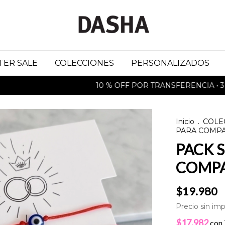
TER SALE
COLECCIONES
PERSONALIZADOS
10 % OFF POR TRANSFERENCIA • 3 CUOT
Inicio
.
COLE
PARA COMPA
PACK 
COMPA
$19.980
Precio sin im
$17.982
con