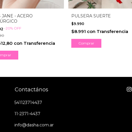
 JANE - ACERO
PULSERA SUERTE
ÚRGICO
$9.990
-
20
%
OFF
92
$8.991
con
Transferencia
90
312,80
con
Transferencia
Contactános
541123714437
11-2371-4437
info@dasha.com.ar