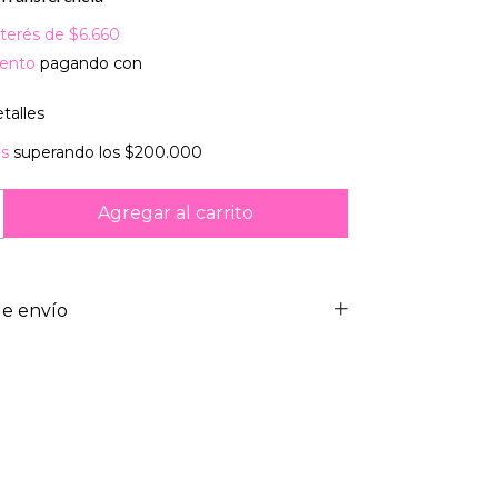
nterés de
$6.660
ento
pagando con
talles
is
superando los
$200.000
e envío