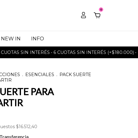
0
NEW IN
INFO
AS SIN INTERÉS • 6 CUOTAS SIN INTERÉS (+$180.000) • ENV
CCIONES
.
ESENCIALES
.
PACK SUERTE
RTIR
SUERTE PARA
RTIR
puestos
$16.512,40
Transferencia