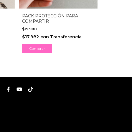
PACK PROTECCIÓN PARA
ABRIDORES
COMPARTIR
- PLATA 925
-
20
%
$19.980
$36.792
$45.990
$17.982
con
Transferencia
$33.112,80