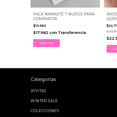
AMANDA
PACK NAMASTÉ 7 NUDOS PARA
AROS
COMPARTIR
QUIR
$19.980
$24.7
$30.9
$17.982
con
Transferencia
nsferencia
$22.
Categorías
JOYITAS
WINTER SALE
COLECCIONES