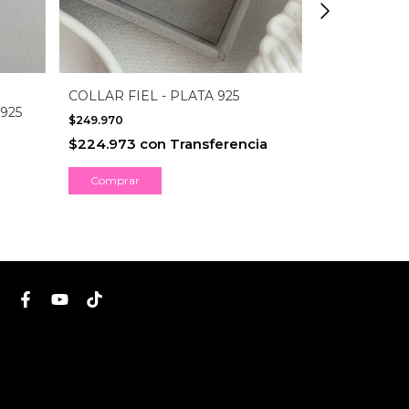
COLLAR FIEL - PLATA 925
PULSERA ES
925
PLATA 925
$249.970
$310.990
$224.973
con
Transferencia
a
$279.891
c
Comprar
Comprar