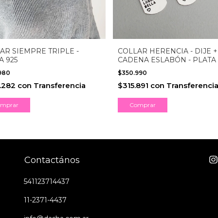
AR SIEMPRE TRIPLE -
COLLAR HERENCIA - DIJE +
A 925
CADENA ESLABÓN - PLATA 
.980
$350.990
.282
con
Transferencia
$315.891
con
Transferenci
mprar
Comprar
Contactános
541123714437
11-2371-4437