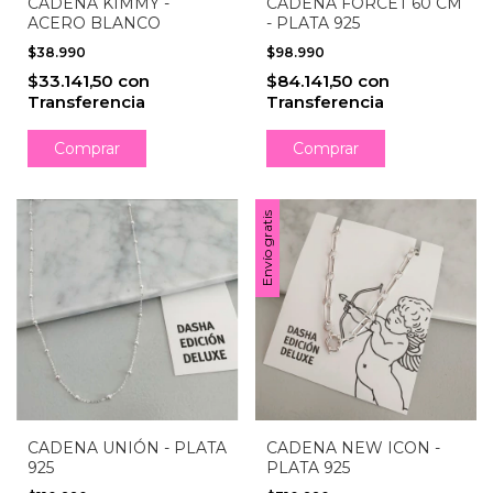
CADENA KIMMY -
CADENA FORCET 60 CM
ACERO BLANCO
- PLATA 925
$38.990
$98.990
$33.141,50
con
$84.141,50
con
Transferencia
Transferencia
Comprar
Envío gratis
CADENA NEW ICON -
CADENA UNIÓN - PLATA
PLATA 925
925