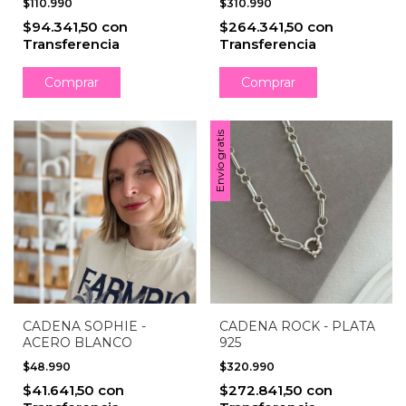
$310.990
$110.990
$264.341,50
con
$94.341,50
con
Transferencia
Transferencia
Comprar
Comprar
Envío gratis
CADENA SOPHIE -
CADENA ROCK - PLATA
ACERO BLANCO
925
$48.990
$320.990
$41.641,50
con
$272.841,50
con