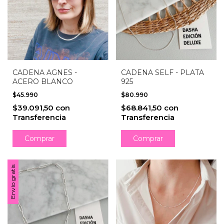
CADENA SELF - PLATA
CADENA AGNES -
925
ACERO BLANCO
$80.990
$45.990
$68.841,50
con
$39.091,50
con
Transferencia
Transferencia
Comprar
Comprar
Envío gratis