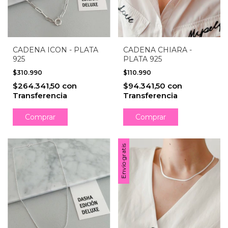
CADENA ICON - PLATA
CADENA CHIARA -
925
PLATA 925
$310.990
$110.990
$264.341,50
con
$94.341,50
con
Transferencia
Transferencia
Comprar
Comprar
Envío gratis