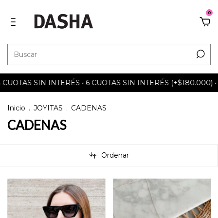
0
TAS SIN INTERÉS • 6 CUOTAS SIN INTERÉS (+$180.000) • EN
Inicio
.
JOYITAS
.
CADENAS
CADENAS
Ordenar