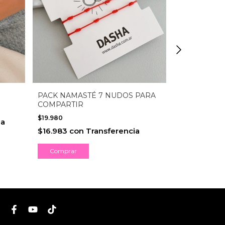
PACK NAMASTÉ 7 NUDOS PARA
AROS ABRI
COMPARTIR
CHICOS - PL
$19.980
$40.990
ia
$16.983
con
Transferencia
$34.841,50