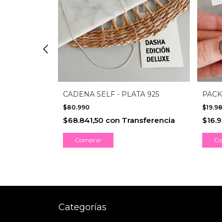
CADENA SELF - PLATA 925
RMALINA -
PACK
O
$80.990
$19.9
$68.841,50
con
Transferencia
$16.
sferencia
Comprar
Categorías