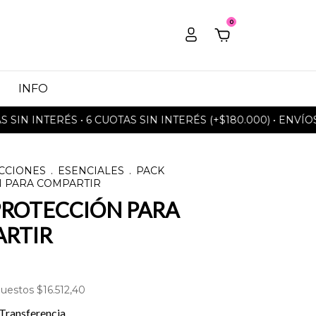
0
INFO
INTERÉS • 6 CUOTAS SIN INTERÉS (+$180.000) • ENVÍOS GRA
CCIONES
.
ESENCIALES
.
PACK
 PARA COMPARTIR
PROTECCIÓN PARA
RTIR
puestos
$16.512,40
Transferencia