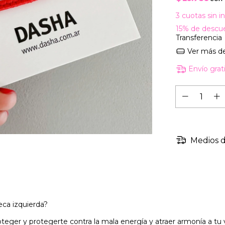
3
cuotas sin i
15% de descu
Transferencia
Ver más de
Envío grat
Medios d
eca izquierda?
eger y protegerte contra la mala energía y atraer armonía a tu v