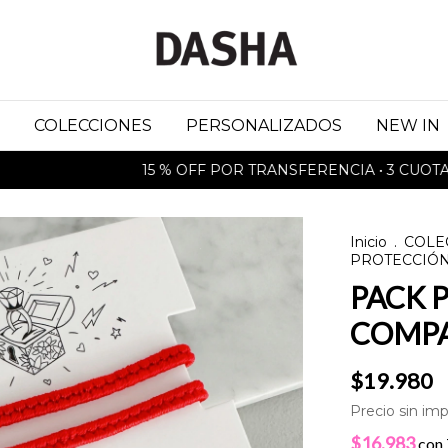
COLECCIONES
PERSONALIZADOS
NEW IN
15 % OFF POR TRANSFERENCIA • 3 CUOTAS SIN 
Inicio
.
COLE
PROTECCIÓN
PACK 
COMPA
$19.980
Precio sin im
$16.983
con