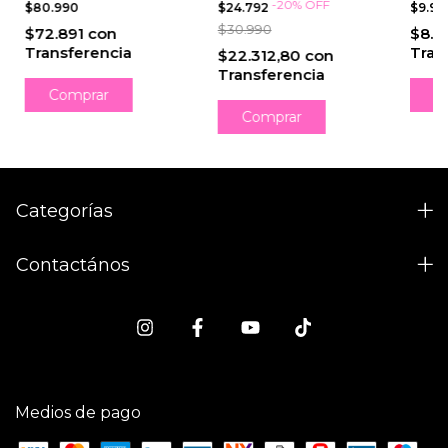
-
20
%
OFF
$80.990
$24.792
$9.9
$30.990
$72.891
con
$8.9
Transferencia
Tran
$22.312,80
con
Transferencia
Comprar
Categorías
Contactános
Medios de pago