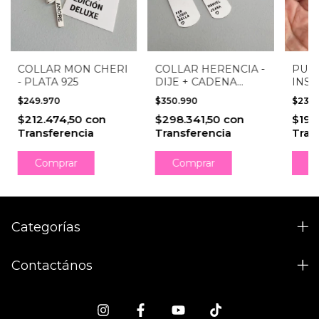
COLLAR MON CHERI
COLLAR HERENCIA -
PUL
- PLATA 925
DIJE + CADENA
INSE
ESLABÓN - PLATA
PLAT
$249.970
$350.990
$230
925
$212.474,50
con
$298.341,50
con
$196
Transferencia
Transferencia
Tran
Comprar
Comprar
C
Categorías
Contactános