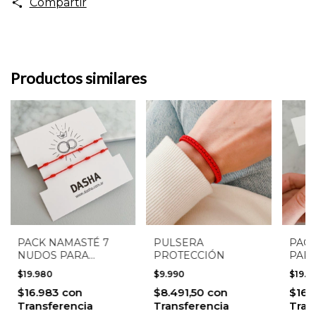
Compartir
Productos similares
PACK NAMASTÉ 7
PULSERA
PAC
NUDOS PARA
PROTECCIÓN
PAR
COMPARTIR
$19.980
$9.990
$19.9
$16.983
con
$8.491,50
con
$16.
Transferencia
Transferencia
Tran