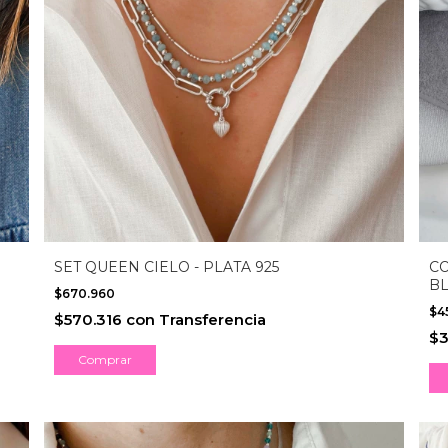
SET QUEEN CIELO - PLATA 925
CO
B
$670.960
$4
$570.316
con
Transferencia
$3