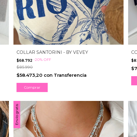
COLLAR SANTORINI - BY VEVEY
CO
-
20
%
OFF
$68.792
$8
$85.990
$7
$58.473,20
con
Transferencia
Envío gratis