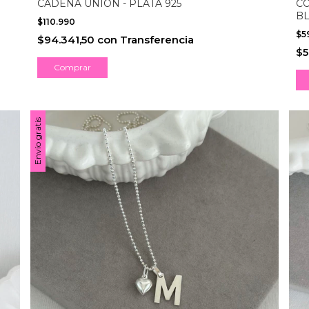
CO
CADENA UNIÓN - PLATA 925
B
$110.990
$5
$94.341,50
con
Transferencia
$5
Comprar
Envío gratis