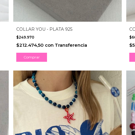
COLLAR YOU - PLATA 925
CO
$249.970
$6
$212.474,50
con
Transferencia
$5
Comprar