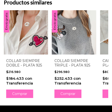
Productos similares
Envío gratis
Envío gratis
CADE
COLLAR SIEMPRE
COLLAR SIEMPRE
PLAT
DOBLE - PLATA 925
TRIPLE - PLATA 925
$80.
$216.980
$296.980
$68.
$184.433
con
$252.433
con
Tran
Transferencia
Transferencia
C
Comprar
Comprar