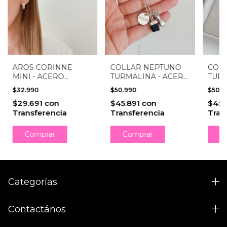
AROS CORINNE
COLLAR NEPTUNO
COL
MINI - ACERO
TURMALINA - ACERO
TURM
BLANCO
BLANCO
ACE
$32.990
$50.990
$50.
$29.691
con
$45.891
con
$45.
Transferencia
Transferencia
Tran
Categorías
Contactános