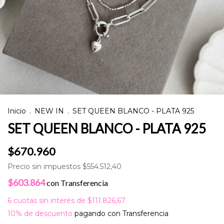
Inicio
.
NEW IN
.
SET QUEEN BLANCO - PLATA 925
SET QUEEN BLANCO - PLATA 925
$670.960
Precio sin impuestos
$554.512,40
$603.864
con
Transferencia
6
cuotas sin interés de
$111.826,67
10% de descuento
pagando con Transferencia