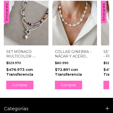
Envío gratis
Envío gratis
SET MÓNACO
COLLAR GINEBRA -
SET 
MULTICOLOR -
NÁCAR Y ACERO
- PL
PLATA 925
QUIRÚRGICO
$529.970
$80.990
$529
$476.973
con
$72.891
con
$47
Transferencia
Transferencia
Tran
Categorías