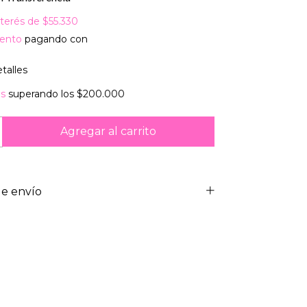
nterés de
$55.330
ento
pagando con
talles
is
superando los
$200.000
e envío