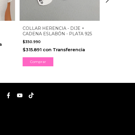
CADENA SEL
COLLAR HERENCIA - DIJE +
CADENA ESLABÓN - PLATA 925
$80.990
$350.990
$72.891
con
a
$315.891
con
Transferencia
Comprar
Comprar