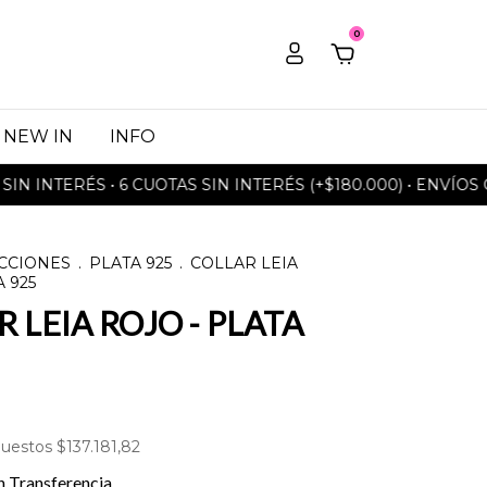
0
NEW IN
INFO
TERÉS • 6 CUOTAS SIN INTERÉS (+$180.000) • ENVÍOS GRATI
CCIONES
.
PLATA 925
.
COLLAR LEIA
A 925
 LEIA ROJO - PLATA
puestos
$137.181,82
n
Transferencia