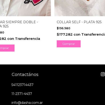
AR SIEMPRE DOBLE -
COLLAR SELF - PLATA 925
A 925
$196.980
980
$177.282
con
Transferenci
.282
con
Transferencia
Comprar
mprar
Contactános
541123714437
11-2371-4437
info@dasha.com.ar