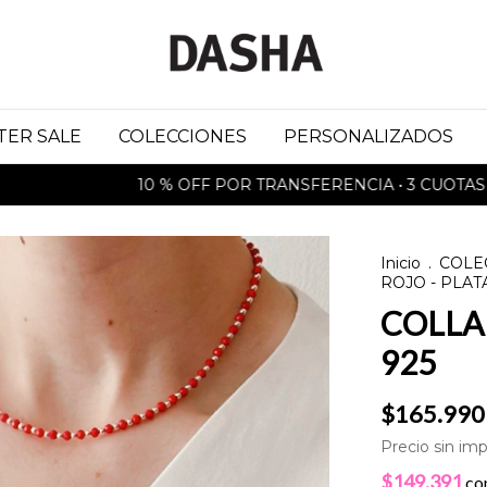
TER SALE
COLECCIONES
PERSONALIZADOS
10 % OFF POR TRANSFERENCIA • 3 CUOTAS SIN IN
Inicio
.
COLE
ROJO - PLAT
COLLAR
925
$165.990
Precio sin im
$149.391
co