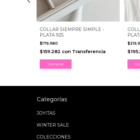
 - PLATA
COLLAR SIEMPRE SIMPLE -
COLL
PLATA 925
PLAT
$176.980
$216.
erencia
$159.282
con
Transferencia
$195
Comprar
Co
Categorías
JOYITAS
WINTER SALE
COLECCIONES