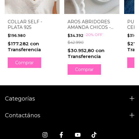
COLLAR SELF -
AROS ABRIDORES
PULS
PLATA 925
AMANDA CHICOS -
CERC
PLATA 925
-
20
%
OFF
$196.980
$34.392
$310.
$42.990
$177.282
con
$279
Transferencia
Tran
$30.952,80
con
Transferencia
Comprar
C
Categorías
Contactános