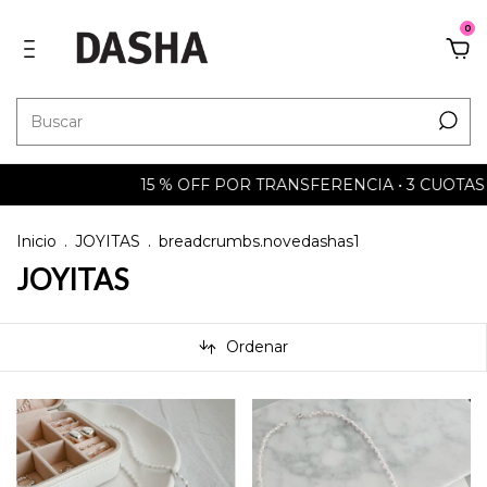
0
15 % OFF POR TRANSFERENCIA • 3 CUOTAS SIN INTERÉS 
Inicio
.
JOYITAS
.
breadcrumbs.novedashas1
JOYITAS
Ordenar