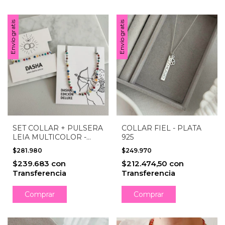
Envío gratis
Envío gratis
SET COLLAR + PULSERA
COLLAR FIEL - PLATA
LEIA MULTICOLOR -
925
PLATA 925
$281.980
$249.970
$239.683
con
$212.474,50
con
Transferencia
Transferencia
Comprar