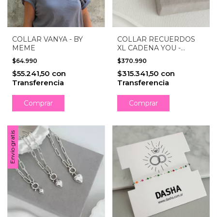
COLLAR VANYA - BY
COLLAR RECUERDOS
MEME
XL CADENA YOU -
PLATA 925
$64.990
$370.990
$55.241,50
con
$315.341,50
con
Transferencia
Transferencia
Comprar
Envío gratis