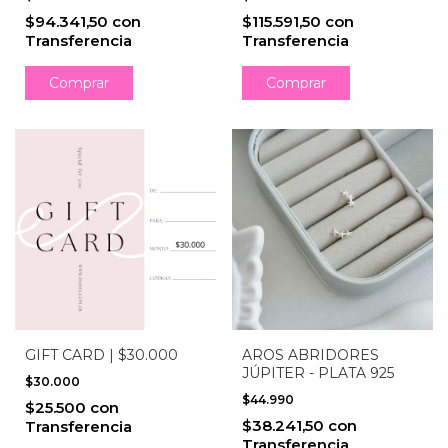
DESDE 17/7)
$115.591,50
con
$94.341,50
con
Transferencia
Transferencia
Comprar
GIFT CARD | $30.000
AROS ABRIDORES
JÚPITER - PLATA 925
$30.000
$44.990
$25.500
con
$38.241,50
con
Transferencia
Transferencia