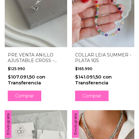
PRE VENTA ANILLO
COLLAR LEIA SUMMER -
AJUSTABLE CROSS -
PLATA 925
PLATA 925 (ENTREGA
$125.990
$165.990
DESDE 17/7)
$107.091,50
con
$141.091,50
con
Transferencia
Transferencia
Envío gratis
Envío gratis