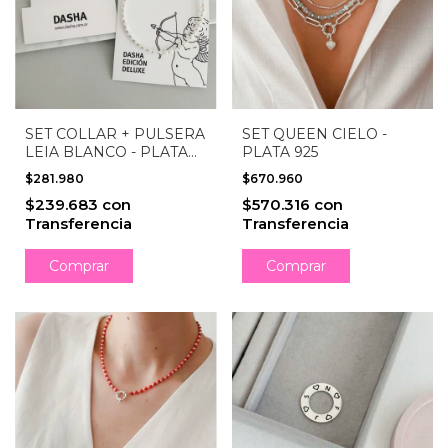
SET COLLAR + PULSERA
SET QUEEN CIELO -
LEIA BLANCO - PLATA
PLATA 925
925
$281.980
$670.960
$239.683
con
$570.316
con
Transferencia
Transferencia