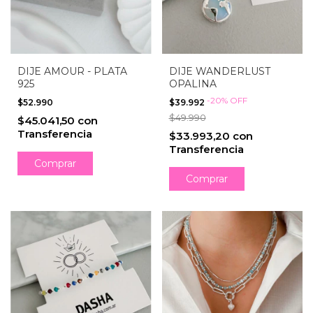
DIJE AMOUR - PLATA
DIJE WANDERLUST
925
OPALINA
-
20
%
OFF
$52.990
$39.992
$49.990
$45.041,50
con
Transferencia
$33.993,20
con
Transferencia
Comprar