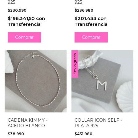
925
925
$230.990
$236.980
$196.341,50
con
$201.433
con
Transferencia
Transferencia
Comprar
Comprar
Envío gratis
CADENA KIMMY -
COLLAR ICON SELF -
ACERO BLANCO
PLATA 925
$38.990
$431.980