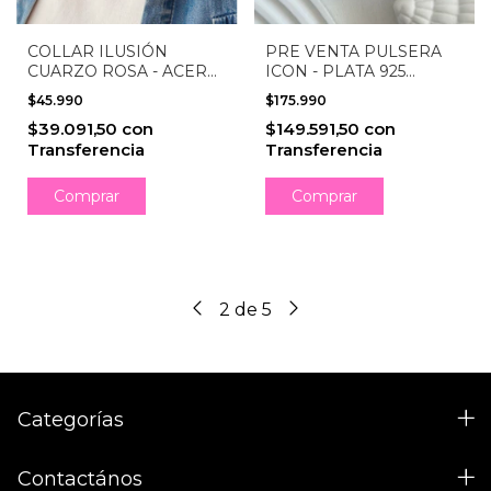
COLLAR ILUSIÓN
PRE VENTA PULSERA
CUARZO ROSA - ACERO
ICON - PLATA 925
BLANCO
(ENTREGA DESDE 17/7)
$45.990
$175.990
$39.091,50
con
$149.591,50
con
Transferencia
Transferencia
2
de
5
Categorías
Contactános