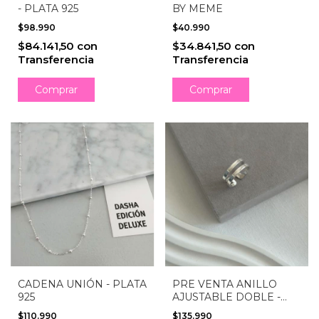
- PLATA 925
BY MEME
$98.990
$40.990
$84.141,50
con
$34.841,50
con
Transferencia
Transferencia
PRE VENTA ANILLO
CADENA UNIÓN - PLATA
AJUSTABLE DOBLE -
925
PLATA 925 (ENTREGA
$135.990
$110.990