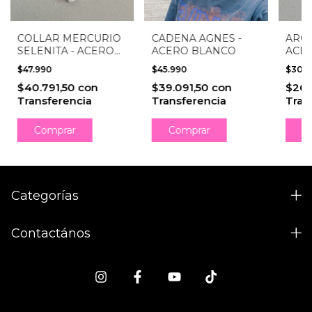
COLLAR MERCURIO
CADENA AGNES -
AROS
SELENITA - ACERO
ACERO BLANCO
ACE
BLANCO
$47.990
$45.990
$30.
$40.791,50
con
$39.091,50
con
$26.
Transferencia
Transferencia
Tran
Comprar
Categorías
Contactános