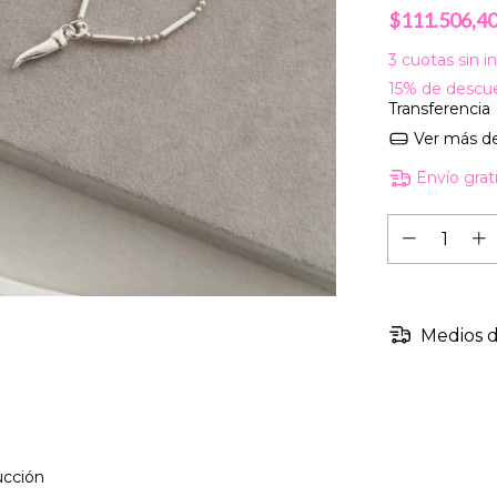
$111.506,4
3
cuotas sin i
15% de descu
Transferencia
Ver más de
Envío grat
Medios d
ucción