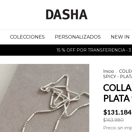
COLECCIONES
PERSONALIZADOS
NEW IN
15 % OFF POR TRANSFERENCIA • 3 CUOT
Inicio
.
COLE
SPICY - PLAT
COLLAR
PLATA 
$131.184
$163.980
Precio sin im