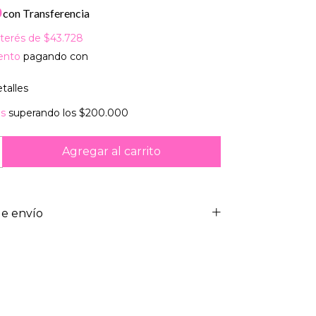
0
con
Transferencia
nterés de
$43.728
ento
pagando con
talles
is
superando los
$200.000
e envío