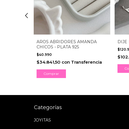
A 925
AROS ABRIDORES AMANDA
DIJE 
CHICOS - PLATA 925
$120.
$40.990
sferencia
$102
$34.841,50
con
Transferencia
Co
Categorías
JOYITAS