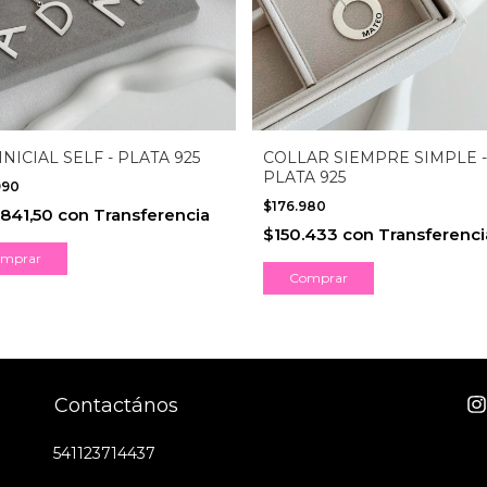
INICIAL SELF - PLATA 925
COLLAR SIEMPRE SIMPLE -
PLATA 925
990
$176.980
.841,50
con
Transferencia
$150.433
con
Transferenci
mprar
Comprar
Contactános
541123714437