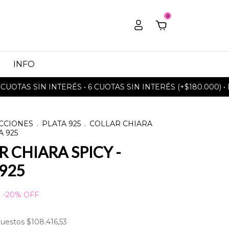
0
INFO
AS SIN INTERÉS • 6 CUOTAS SIN INTERÉS (+$180.000) • ENVÍ
CCIONES
.
PLATA 925
.
COLLAR CHIARA
A 925
 CHIARA SPICY -
925
-
20
%
OFF
puestos
$108.416,53