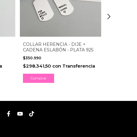
COLLAR HERENCIA - DIJE +
COLLAR SELF
CADENA ESLABÓN - PLATA 925
$196.980
$350.990
$167.433
c
a
$298.341,50
con
Transferencia
Comprar
Comprar