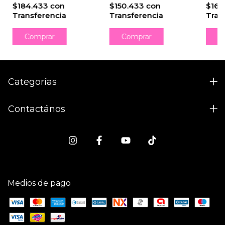
$184.433
con
$150.433
con
$167
Transferencia
Transferencia
Tran
Comprar
Comprar
C
Categorías
Contactános
Medios de pago