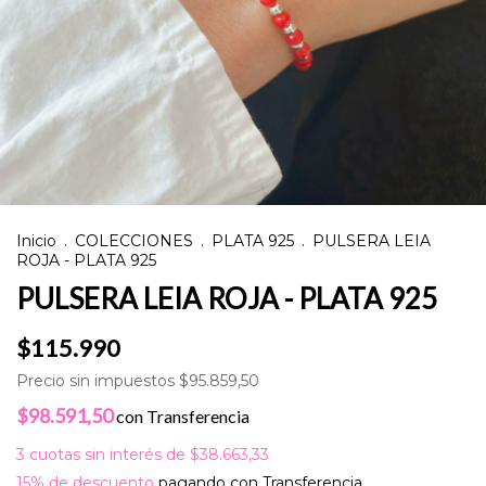
Inicio
.
COLECCIONES
.
PLATA 925
.
PULSERA LEIA
ROJA - PLATA 925
PULSERA LEIA ROJA - PLATA 925
$115.990
Precio sin impuestos
$95.859,50
$98.591,50
con
Transferencia
3
cuotas sin interés de
$38.663,33
15% de descuento
pagando con Transferencia