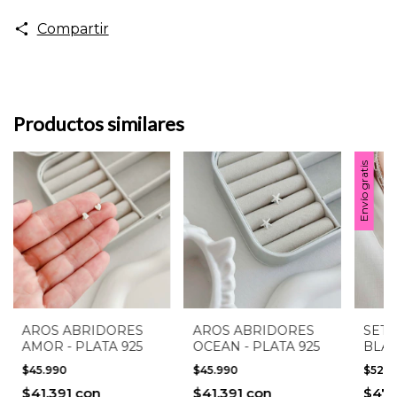
Compartir
Productos similares
Envío gratis
AROS ABRIDORES
AROS ABRIDORES
SET
AMOR - PLATA 925
OCEAN - PLATA 925
BLAN
$45.990
$45.990
$529
$41.391
con
$41.391
con
$47