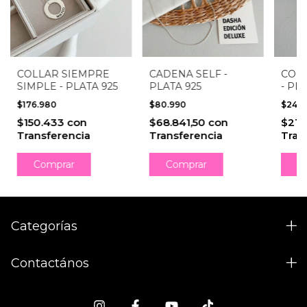
CADENA SELF -
COLLAR SIEMPRE
COL
PLATA 925
SIMPLE - PLATA 925
- PL
$80.990
$176.980
$249
$68.841,50
con
$150.433
con
$212
Transferencia
Transferencia
Tran
Comprar
Comprar
C
Categorías
Contactános