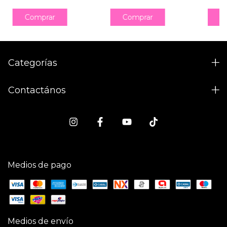
Comprar
Comprar
C
Categorías
Contactános
Medios de pago
Medios de envío