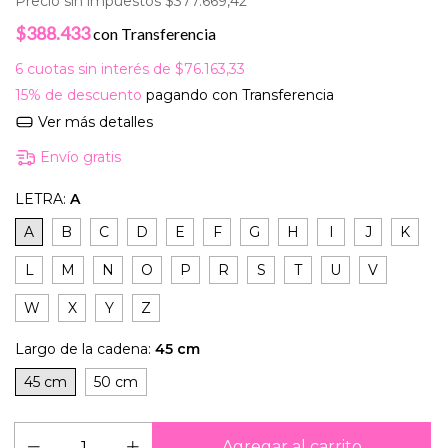
Precio sin impuestos
$377.669,42
$388.433
con
Transferencia
6
cuotas sin interés de
$76.163,33
15% de descuento
pagando con Transferencia
Ver más detalles
Envío gratis
LETRA:
A
A
B
C
D
E
F
G
H
I
J
K
L
M
N
O
P
R
S
T
U
V
W
X
Y
Z
Largo de la cadena:
45 cm
45 cm
50 cm