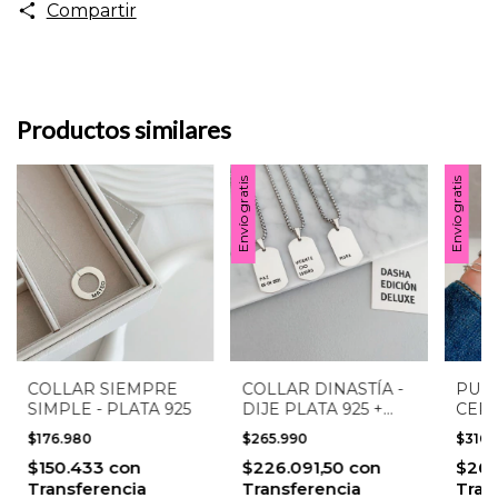
Compartir
Productos similares
Envío gratis
Envío gratis
COLLAR SIEMPRE
COLLAR DINASTÍA -
PULS
SIMPLE - PLATA 925
DIJE PLATA 925 +
CERC
CADENA ACERO
$176.980
$265.990
$310.
QUIRÚRGICO
$150.433
con
$226.091,50
con
$264
Transferencia
Transferencia
Tran