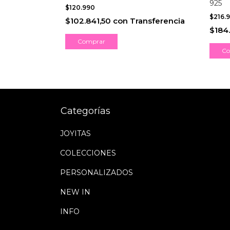
925
$120.990
$216.
ferencia
$102.841,50
con
Transferencia
$184
Comprar
Co
Categorías
JOYITAS
COLECCIONES
PERSONALIZADOS
NEW IN
INFO