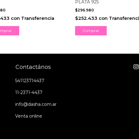
PLATA 925
980
$296.980
.433
con
Transferencia
$252.433
con
Transferenc
mprar
Comprar
Contactános
541123714437
11-2371-4437
info@dasha.com.ar
Venta online