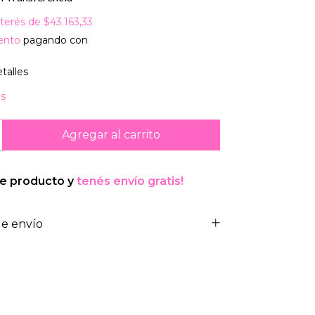
nterés de
$43.163,33
ento
pagando con
talles
is
te producto y
tenés envío gratis!
e envío