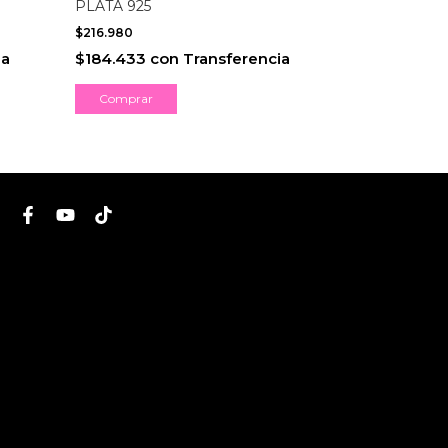
PLATA 925
CHICOS - PL
$216.980
$40.990
ia
$184.433
con
Transferencia
$34.841,50
Comprar