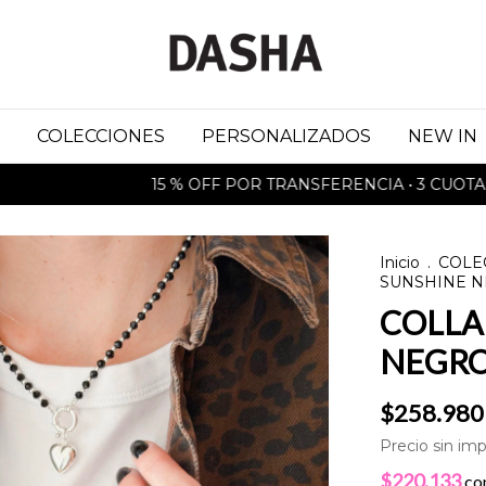
COLECCIONES
PERSONALIZADOS
NEW IN
15 % OFF POR TRANSFERENCIA • 3 CUOTAS SIN 
Inicio
.
COLE
SUNSHINE NE
COLLA
NEGRO 
$258.980
Precio sin im
$220.133
co