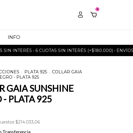
0
INFO
INTERÉS • 6 CUOTAS SIN INTERÉS (+$180.000) • ENVÍOS GRA
CCIONES
.
PLATA 925
.
COLLAR GAIA
GRO - PLATA 925
R GAIA SUNSHINE
- PLATA 925
puestos
$214.033,06
n
Transferencia