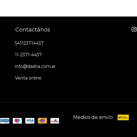
Contactános
541123714437
11-2371-4437
info@dasha.com.ar
Venta online
Medios de envío