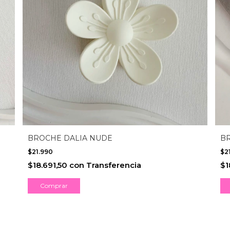
BROCHE DALIA NUDE
BR
$21.990
$2
$18.691,50
con
Transferencia
$1