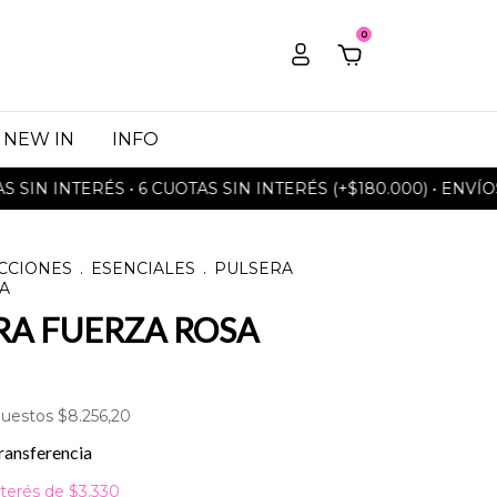
0
NEW IN
INFO
 INTERÉS • 6 CUOTAS SIN INTERÉS (+$180.000) • ENVÍOS GR
CCIONES
.
ESENCIALES
.
PULSERA
A
RA FUERZA ROSA
puestos
$8.256,20
ransferencia
nterés de
$3.330