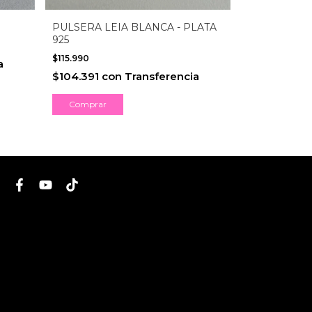
PULSERA LEIA BLANCA - PLATA
925
$115.990
a
$104.391
con
Transferencia