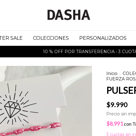
TER SALE
COLECCIONES
PERSONALIZADOS
10 % OFF POR TRANSFERENCIA • 3 CUOTAS SIN
Inicio
.
COLE
FUERZA ROS
PULSE
$9.990
Precio sin im
$8.991
con
T
3
cuotas sin i