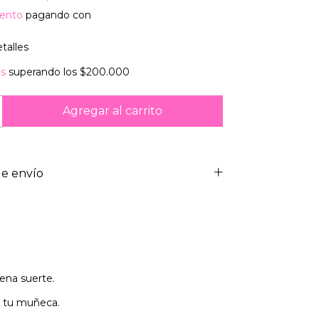
ento
pagando con
talles
is
superando los
$200.000
e envío
uena suerte.
a tu muñeca.