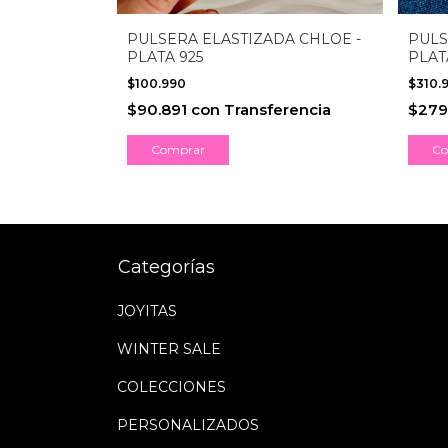
PULSERA ELASTIZADA CHLOE -
PULS
PLATA 925
PLAT
$100.990
$310.
$90.891
con
Transferencia
$279
Co
Categorías
JOYITAS
WINTER SALE
COLECCIONES
PERSONALIZADOS