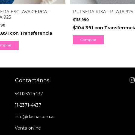
ERA ESCLAVA CERCA -
PULSERA KIKA - PLATA 925
A 925
$115.990
990
$104.391
con
Transferenci
.891
con
Transferencia
mprar
Contactános
541123714437
11-2371-4437
info@dasha.com.ar
Venta online