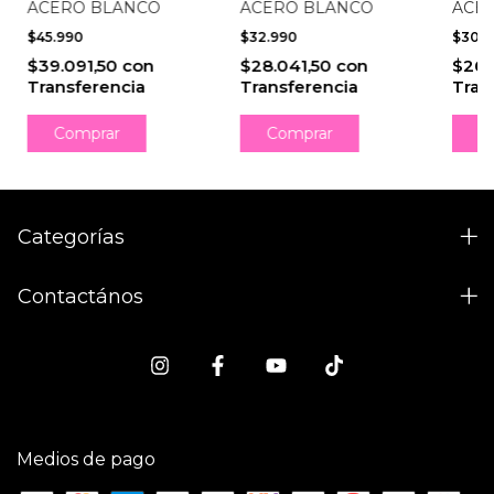
ACERO BLANCO
ACERO BLANCO
ACE
$45.990
$32.990
$30.
$39.091,50
con
$28.041,50
con
$26.
Transferencia
Transferencia
Tran
Comprar
Categorías
Contactános
Medios de pago