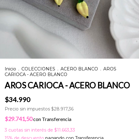
Inicio
.
COLECCIONES
.
ACERO BLANCO
.
AROS
CARIOCA - ACERO BLANCO
AROS CARIOCA - ACERO BLANCO
$34.990
Precio sin impuestos
$28.917,36
$29.741,50
con
Transferencia
3
cuotas sin interés de
$11.663,33
15% de descuento
pagando con Transferencia